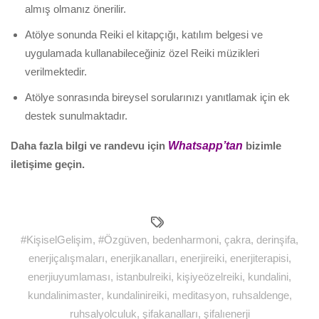
almış olmanız önerilir.
Atölye sonunda Reiki el kitapçığı, katılım belgesi ve
uygulamada kullanabileceğiniz özel Reiki müzikleri
verilmektedir.
Atölye sonrasında bireysel sorularınızı yanıtlamak için ek
destek sunulmaktadır.
Daha fazla bilgi ve randevu için
Whatsapp’tan
bizimle
iletişime geçin.
#KişiselGelişim
,
#Özgüven
,
bedenharmoni
,
çakra
,
derinşifa
,
enerjiçalışmaları
,
enerjikanalları
,
enerjireiki
,
enerjiterapisi
,
enerjiuyumlaması
,
istanbulreiki
,
kişiyeözelreiki
,
kundalini
,
kundalinimaster
,
kundalinireiki
,
meditasyon
,
ruhsaldenge
,
ruhsalyolculuk
,
şifakanalları
,
şifalıenerji