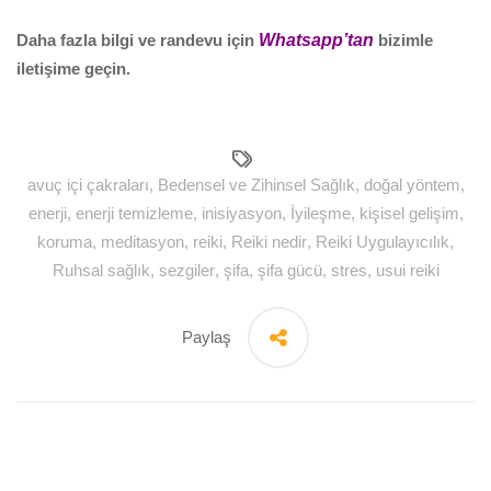
Daha fazla bilgi ve randevu için
Whatsapp’tan
bizimle
iletişime geçin.
avuç içi çakraları
,
Bedensel ve Zihinsel Sağlık
,
doğal yöntem
,
enerji
,
enerji temizleme
,
inisiyasyon
,
İyileşme
,
kişisel gelişim
,
koruma
,
meditasyon
,
reiki
,
Reiki nedir
,
Reiki Uygulayıcılık
,
Ruhsal sağlık
,
sezgiler
,
şifa
,
şifa gücü
,
stres
,
usui reiki
Paylaş