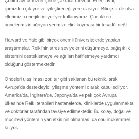
Çünkü avcumuzun içinde çakralar mevcut. Enerji avuç
içimizden çıkıyor ve iyileştireceği yere ulaşıyor. Bilinçsiz de olsa
ellerimizin enerjilerini yer yer kullanıyoruz. Çocukken
annelerimizin ağrıyan yerimize elini koyması bir tesadüf değil.
Harvard ve Yale gibi birçok önemli üniversitelerde yapılan
araştırmalar, Reiki’nin stres seviyelerini düşürmeye, bağışıklık
sistemini desteklemeye ve ağrıları hafifletmeye yardımcı
olduğunu göstermektedir.
Önceleri ulaşılması zor, sır gibi saklanan bu teknik, artık
Avrupa’da destekleyici iyileşme yöntemi olarak kabul ediliyor.
Amerika’da, İngiltere’de, Japonya’da ve pek çok Avrupa
ülkesinde Reiki terapileri hastanelerde, kliniklerde uygulanmakta
ve doktorlar tarafından tavsiye edilmektedir. Bu kolay, doğal ve
mucizevi yöntemin yan etkisinin olmaması da onu mükemmel
kılıyor.