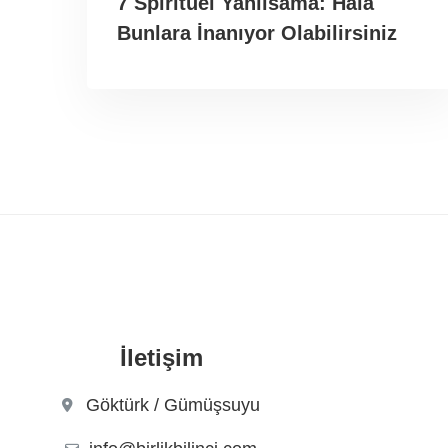
7 Spiritüel Yanılsama: Hâlâ
Bunlara İnanıyor Olabilirsiniz
İletişim
Göktürk / Gümüşsuyu