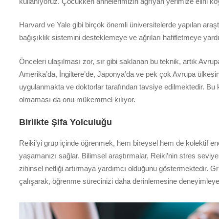
kullanıyoruz. Çocukken annelerimizin ağrıyan yerimize elini koy
Harvard ve Yale gibi birçok önemli üniversitelerde yapılan araşt
bağışıklık sistemini desteklemeye ve ağrıları hafifletmeye yar
Önceleri ulaşılması zor, sır gibi saklanan bu teknik, artık Avrup
Amerika’da, İngiltere’de, Japonya’da ve pek çok Avrupa ülkesind
uygulanmakta ve doktorlar tarafından tavsiye edilmektedir. Bu 
olmaması da onu mükemmel kılıyor.
Birlikte Şifa Yolculuğu
Reiki’yi grup içinde öğrenmek, hem bireysel hem de kolektif e
yaşamanızı sağlar. Bilimsel araştırmalar, Reiki’nin stres seviy
zihinsel netliği artırmaya yardımcı olduğunu göstermektedir. Gru
çalışarak, öğrenme sürecinizi daha derinlemesine deneyimleyebi