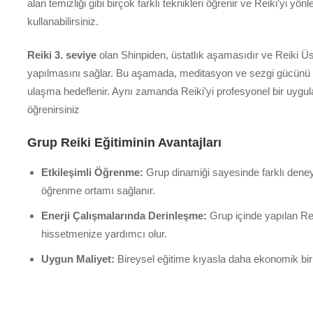
alan temizliği gibi birçok farklı teknikleri öğrenir ve Reiki’yi y
kullanabilirsiniz.
Reiki 3. seviye
olan Shinpiden, üstatlık aşamasıdır ve Reiki Üsta
yapılmasını sağlar. Bu aşamada, meditasyon ve sezgi gücünü ar
ulaşma hedeflenir. Aynı zamanda Reiki’yi profesyonel bir uygul
öğrenirsiniz
Grup Reiki Eğitiminin Avantajları
Etkileşimli Öğrenme:
Grup dinamiği sayesinde farklı deneyiml
öğrenme ortamı sağlanır.
Enerji Çalışmalarında Derinleşme:
Grup içinde yapılan Rei
hissetmenize yardımcı olur.
Uygun Maliyet:
Bireysel eğitime kıyasla daha ekonomik bir