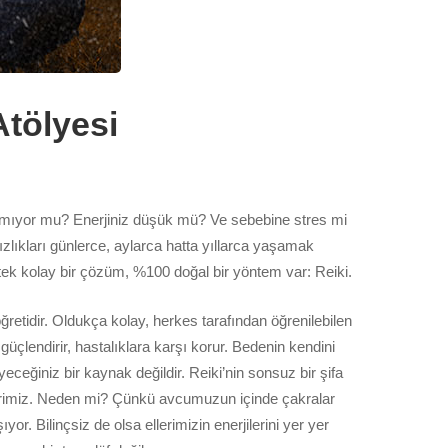
Atölyesi
kmıyor mu? Enerjiniz düşük mü? Ve sebebine stres mi
ızlıkları günlerce, aylarca hatta yıllarca yaşamak
stek kolay bir çözüm, %100 doğal bir yöntem var: Reiki.
öğretidir. Oldukça kolay, herkes tarafından öğrenilebilen
 güçlendirir, hastalıklara karşı korur. Bedenin kendini
deyeceğiniz bir kaynak değildir. Reiki’nin sonsuz bir şifa
lerimiz. Neden mi? Çünkü avcumuzun içinde çakralar
or. Bilinçsiz de olsa ellerimizin enerjilerini yer yer