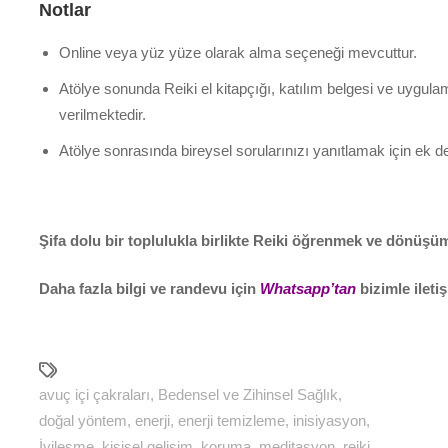
Notlar
Online veya yüz yüze olarak alma seçeneği mevcuttur.
Atölye sonunda Reiki el kitapçığı, katılım belgesi ve uygula
verilmektedir.
Atölye sonrasında bireysel sorularınızı yanıtlamak için ek 
Şifa dolu bir toplulukla birlikte Reiki öğrenmek ve dönüş
Daha fazla bilgi ve randevu için
Whatsapp’tan
bizimle ileti
avuç içi çakraları
,
Bedensel ve Zihinsel Sağlık
,
doğal yöntem
,
enerji
,
enerji temizleme
,
inisiyasyon
,
İyileşme
,
kişisel gelişim
,
koruma
,
meditasyon
,
reiki
,