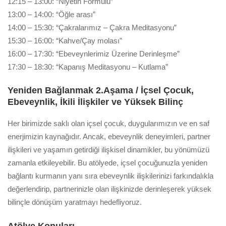
12:15 – 13:00: “Niyetin Formülü”
13:00 – 14:00: “Öğle arası”
14:00 – 15:30: “Çakralarımız – Çakra Meditasyonu”
15:30 – 16:00: “Kahve/Çay molası”
16:00 – 17:30: “Ebeveynlerimiz Üzerine Derinleşme”
17:30 – 18:30: “Kapanış Meditasyonu – Kutlama”
Yeniden Bağlanmak 2.Aşama /
İçsel Çocuk,
Ebeveynlik, İkili İlişkiler ve Yüksek Bilinç
Her birimizde saklı olan içsel çocuk, duygularımızın ve en saf
enerjimizin kaynağıdır. Ancak, ebeveynlik deneyimleri, partner
ilişkileri ve yaşamın getirdiği ilişkisel dinamikler, bu yönümüzü
zamanla etkileyebilir. Bu atölyede, içsel çocuğunuzla yeniden
bağlantı kurmanın yanı sıra ebeveynlik ilişkilerinizi farkındalıkla
değerlendirip, partnerinizle olan ilişkinizde derinleşerek yüksek
bilinçle dönüşüm yaratmayı hedefliyoruz.
Atölye Konuları