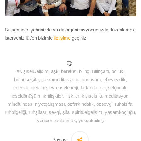
Bu semineri şehrinizde ya da organizasyonunuzda düzenlemek
isterseniz lütfen bizimle
iletişime
geçiniz.
#KişiselGelişim
,
aşk
,
bereket
,
bilinç
,
Bilinçaltı
,
bolluk
,
bütünselşifa
,
çakrameditasyonu
,
dönüşüm
,
ebeveynlik
,
enerjidengeleme
,
evrenselenerji
,
farkındalık
,
içselçocuk
,
içseldönüşüm
,
ikiliilişkiler
,
ilişkiler
,
kişiselşifa
,
meditasyon
,
mindfulness
,
niyetçalışması
,
özfarkındalık
,
özsevgi
,
ruhalsifa
,
ruhbilgeliği
,
ruhşifası
,
sevgi
,
şifa
,
spiritüelgelişim
,
yaşamkoçluğu
,
yenidenbağlanmak
,
yüksekbilinç
Paylaş