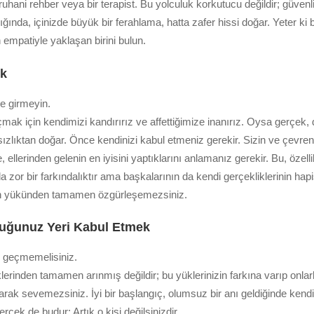
 ruhani rehber veya bir terapist. Bu yolculuk korkutucu değildir; güvenl
adığında, içinizde büyük bir ferahlama, hatta zafer hissi doğar. Yeter k
empatiyle yaklaşan birini bulun.
ek
e girmeyin.
 için kendimizi kandırırız ve affettiğimize inanırız. Oysa gerçek, de
zlıktan doğar. Önce kendinizi kabul etmeniz gerekir. Sizin ve çevreni
, ellerinden gelenin en iyisini yaptıklarını anlamanız gerekir. Bu, özelli
 zor bir farkındalıktır ama başkalarının da kendi gerçekliklerinin hap
n yükünden tamamen özgürleşemezsiniz.
uğunuz Yeri Kabul Etmek
 geçmemelisiniz.
erinden tamamen arınmış değildir; bu yüklerinizin farkına varıp onlarl
rak sevemezsiniz. İyi bir başlangıç, olumsuz bir anı geldiğinde kendin
erçek de budur: Artık o kişi değilsinizdir.