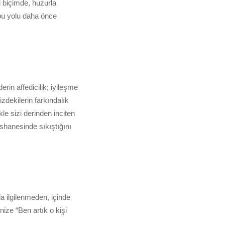
i biçimde, huzurla
i bu yolu daha önce
rin affedicilik; iyileşme
zdekilerin farkındalık
kle sizi derinden inciten
ishanesinde sıkıştığını
a ilgilenmeden, içinde
ize “Ben artık o kişi