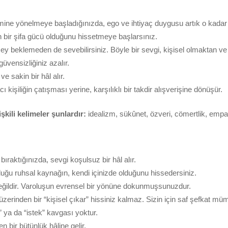
imine yönelmeye başladığınızda, ego ve ihtiyaç duygusu artık o kada
n bir şifa gücü olduğunu hissetmeye başlarsınız.
şey beklemeden de sevebilirsiniz. Böyle bir sevgi, kişisel olmaktan v
güvensizliğiniz azalır.
ve sakin bir hâl alır.
cı kişiliğin çatışması yerine, karşılıklı bir takdir alışverişine dönüşür.
şkili kelimeler şunlardır:
idealizm, sükûnet, özveri, cömertlik, empati
bıraktığınızda, sevgi koşulsuz bir hâl alır.
uğu ruhsal kaynağın, kendi içinizde olduğunu hissedersiniz.
eğildir. Varoluşun evrensel bir yönüne dokunmuşsunuzdur.
üzerinden bir “kişisel çıkar” hissiniz kalmaz. Sizin için saf şefkat müm
ç” ya da “istek” kavgası yoktur.
n bir bütünlük hâline gelir.