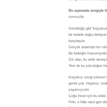
Bu aşamada sevgiyle ili
sınırsızlık.
Görüldüğü gibi “koşulsuz” 
bir hedefe doğru ilerley
karşılaşılır.
Gerçek anlamda her ruhsa
Bir bebeğin masumiyetinde
Zor olan, bu anlık deneyi
Yine de bu yolculuğun her 
Koşulsuz sevgi yolunun 
gerek yok. Hepimiz, mük
yaşamışızdır.
Çoğu insan için bu anlar
Peki, o hâle nasıl geri d