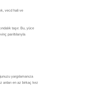
lık, vecd hali ve
kındalık taşır. Bu, yüce
nç parıltılarıyla
uğunuzu yargılamanıza
anları en az birkaç kez