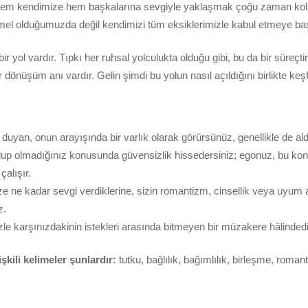
hem kendimize hem başkalarına sevgiyle yaklaşmak çoğu zaman kola
l olduğumuzda değil kendimizi tüm eksiklerimizle kabul etmeye başla
 yol vardır. Tıpkı her ruhsal yolculukta olduğu gibi, bu da bir süreçtir.
 dönüşüm anı vardır. Gelin şimdi bu yolun nasıl açıldığını birlikte keş
 duyan, onun arayışında bir varlık olarak görürsünüz, genellikle de al
 olup olmadığınız konusunda güvensizlik hissedersiniz; egonuz, bu ko
alışır.
ize ne kadar sevgi verdiklerine, sizin romantizm, cinsellik veya uyum 
z.
rinizle karşınızdakinin istekleri arasında bitmeyen bir müzakere hâlindedi
şkili kelimeler şunlardır:
tutku, bağlılık, bağımlılık, birleşme, romanti