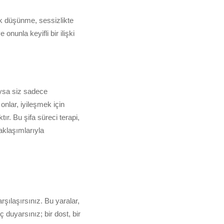
k düşünme, sessizlikte
onunla keyifli bir ilişki
Oysa siz sadece
onlar, iyileşmek için
r. Bu şifa süreci terapi,
aklaşımlarıyla
arşılaşırsınız. Bu yaralar,
ç duyarsınız; bir dost, bir