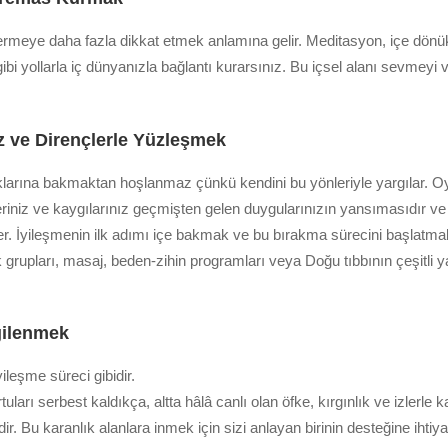
ermeye daha fazla dikkat etmek anlamına gelir. Meditasyon, içe dönü
i yollarla iç dünyanızla bağlantı kurarsınız. Bu içsel alanı sevmeyi ve 
iz ve Dirençlerle Yüzleşmek
klarına bakmaktan hoşlanmaz çünkü kendini bu yönleriyle yargılar. 
riniz ve kaygılarınız geçmişten gelen duygularınızın yansımasıdır ve 
r. İyileşmenin ilk adımı içe bakmak ve bu bırakma sürecini başlatmaktı
k grupları, masaj, beden-zihin programları veya Doğu tıbbının çeşitli y
lgilenmek
yileşme süreci gibidir.
tuları serbest kaldıkça, altta hâlâ canlı olan öfke, kırgınlık ve izlerle k
ir. Bu karanlık alanlara inmek için sizi anlayan birinin desteğine ihtiya