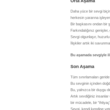
Orta Aşama
Daha yüce bir sevgi biç
herkesin yararına işleye
Bir başkasını ondan bir 
Farkındalığınız genişler, 
Sevgi olgunlaşır, huzurlu 
İlişkiler artık iki savunma
Bu aşamada sevgiyle ili
Son Aşama
Tüm sınırlamaları geride 
Bu sevginin içinden doğd
Bu, yalnızca bir duygu d
Artık sevdiğiniz insanlar 
bir mücadele, bir “ihtiya
Sevgi, kendi kendine yete