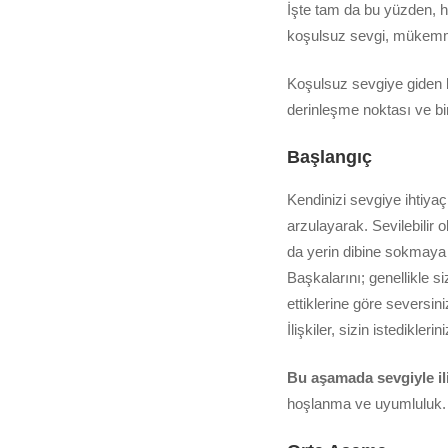
İşte tam da bu yüzden, 
koşulsuz sevgi, mükemme
Koşulsuz sevgiye giden bir
derinleşme noktası ve bir
Başlangıç
Kendinizi sevgiye ihtiyaç
arzulayarak. Sevilebilir
da yerin dibine sokmaya ç
Başkalarını; genellikle s
ettiklerine göre seversini
İlişkiler, sizin istedikle
Bu aşamada sevgiyle ili
hoşlanma ve uyumluluk.