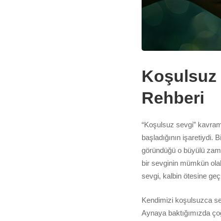
Koşulsuz 
Rehberi
“Koşulsuz sevgi” kavramı
başladığının işaretiydi. 
göründüğü o büyülü zama
bir sevginin mümkün ola
sevgi, kalbin ötesine ge
Kendimizi koşulsuzca sev
Aynaya baktığımızda çoğ