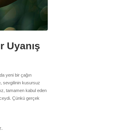
r Uyanış
a yeni bir çağın
e, sevgilinin kusursuz
ısız, tamamen kabul eden
nceydi. Çünkü gerçek
z.