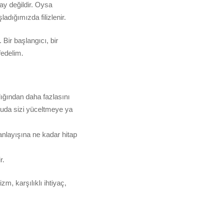
y değildir. Oysa
dığımızda filizlenir.
 Bir başlangıcı, bir
fedelim.
dığından daha fazlasını
nuda sizi yüceltmeye ya
anlayışına ne kadar hitap
r.
zm, karşılıklı ihtiyaç,