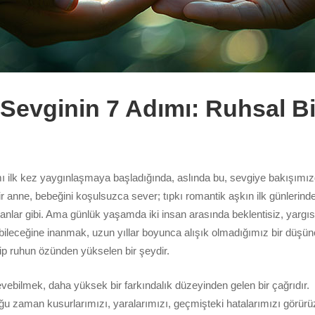
Sevginin 7 Adımı: Ruhsal Bi
 ilk kez yaygınlaşmaya başladığında, aslında bu, sevgiye bakışımızd
Bir anne, bebeğini koşulsuzca sever; tıpkı romantik aşkın ilk günlerind
nlar gibi. Ama günlük yaşamda iki insan arasında beklentisiz, yarg
bileceğine inanmak, uzun yıllar boyunca alışık olmadığımız bir düşü
çip ruhun özünden yükselen bir şeydir.
ebilmek, daha yüksek bir farkındalık düzeyinden gelen bir çağrıdır.
u zaman kusurlarımızı, yaralarımızı, geçmişteki hatalarımızı görürü