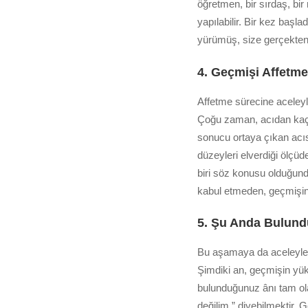
öğretmen, bir sırdaş, bir
yapılabilir. Bir kez başl
yürümüş, size gerçekten 
4. Geçmişi Affetm
Affetme sürecine aceleyl
Çoğu zaman, acıdan kaçmak
sonucu ortaya çıkan acısı
düzeyleri elverdiği ölçüde
biri söz konusu olduğunda
kabul etmeden, geçmişi
5. Şu Anda Bulund
Bu aşamaya da aceleyle
Şimdiki an, geçmişin yükl
bulunduğunuz ânı tam ola
değilim.” diyebilmektir. G