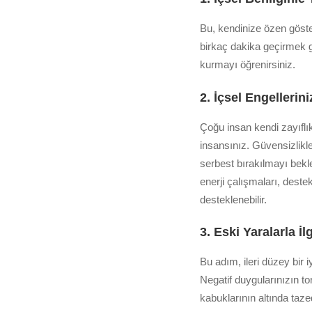
Bu, kendinize özen göst
birkaç dakika geçirmek gib
kurmayı öğrenirsiniz.
2. İçsel Engellerin
Çoğu insan kendi zayıflı
insansınız. Güvensizlikle
serbest bırakılmayı bekle
enerji çalışmaları, deste
desteklenebilir.
3. Eski Yaralarla İ
Bu adım, ileri düzey bir i
Negatif duygularınızın tor
kabuklarının altında tazed