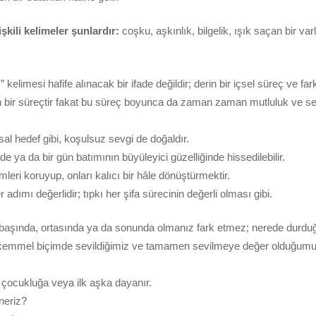
şkili kelimeler şunlardır:
coşku, aşkınlık, bilgelik, ışık saçan bir var
kelimesi hafife alınacak bir ifade değildir; derin bir içsel süreç ve far
en bir süreçtir fakat bu süreç boyunca da zaman zaman mutluluk ve sevi
l hedef gibi, koşulsuz sevgi de doğaldır.
 ya da bir gün batımının büyüleyici güzelliğinde hissedilebilir.
mleri koruyup, onları kalıcı bir hâle dönüştürmektir.
adımı değerlidir; tıpkı her şifa sürecinin değerli olması gibi.
başında, ortasında ya da sonunda olmanız fark etmez; nerede durd
emmel biçimde sevildiğimiz ve tamamen sevilmeye değer olduğumuz 
, çocukluğa veya ilk aşka dayanır.
öneriz?