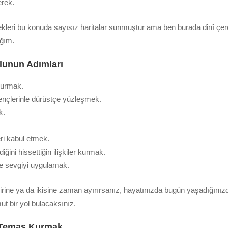
rek.
ekleri bu konuda sayısız haritalar sunmuştur ama ben burada dinî çe
ağım.
lunun Adımları
 kurmak.
irençlerinle dürüstçe yüzleşmek.
k.
ri kabul etmek.
diğini hissettiğin ilişkiler kurmak.
de sevgiyi uygulamak.
rine ya da ikisine zaman ayırırsanız, hayatınızda bugün yaşadığınız
t bir yol bulacaksınız.
e Temas Kurmak