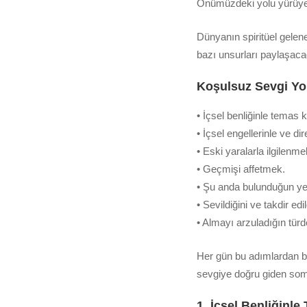
Önümüzdeki yolu yürüye
Dünyanın spiritüel gelen
bazı unsurları paylaşac
Koşulsuz Sevgi Yo
• İçsel benliğinle temas
• İçsel engellerinle ve d
• Eski yaralarla ilgilenme
• Geçmişi affetmek.
• Şu anda bulunduğun ye
• Sevildiğini ve takdir edil
• Almayı arzuladığın tür
Her gün bu adımlardan bi
sevgiye doğru giden somu
1. İçsel Benliğinl