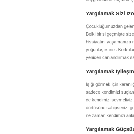
Yargılamak Sizi İz
Çocukluğumuzdan gelen ve 
Belki birisi geçmişte si
hissiyatını yaşamanıza n
yoğunlaşırsınız. Korkula
yeniden canlandırmak sad
Yargılamak İyileşme
Işığı görmek için karanl
sadece kendimizi suçlam
de kendimizi sevmeliyiz.
dürtüsüne sahipseniz, ge
ne zaman kendimizi anlay
Yargılamak Güçsüzl