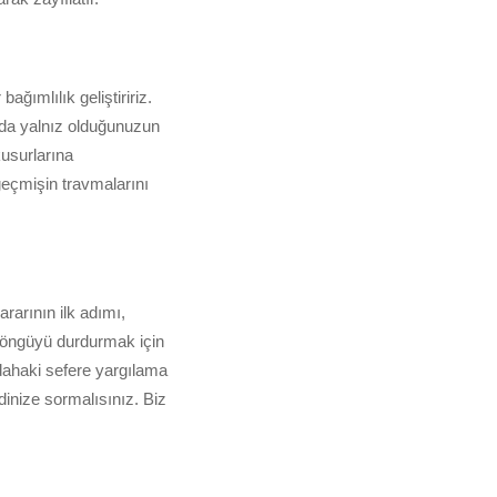
ğımlılık geliştiririz.
nda yalnız olduğunuzun
usurlarına
geçmişin travmalarını
rarının ilk adımı,
döngüyü durdurmak için
 dahaki sefere yargılama
inize sormalısınız. Biz