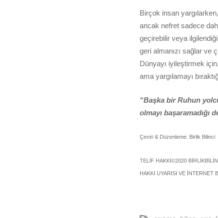
Birçok insan yargılarken,
ancak nefret sadece daha f
geçirebilir veya ilgilend
geri almanızı sağlar ve ç
Dünyayı iyileştirmek iç
ama yargılamayı bıraktı
“Başka bir Ruhun yolcu
olmayı başaramadığı d
Çeviri & Düzenleme: Birlik Bilinci
TELİF HAKKI©2020 BİRLİKBİLİ
HAKKI UYARISI VE İNTERNET B