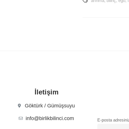
arınma
,
bilinç
,
ego
,
İletişim
Göktürk / Gümüşsuyu
info@birlikbilinci.com
E-posta adresini