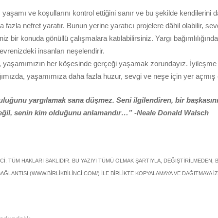
 yaşamı ve koşullarını kontrol ettiğini sanır ve bu şekilde kendilerini
azla nefret yaratır. Bunun yerine yaratıcı projelere dâhil olabilir, sevd
iğiniz bir konuda gönüllü çalışmalara katılabilirsiniz. Yargı bağımlılığ
evrenizdeki insanları neşelendirir.
in, yaşamımızın her köşesinde gerçeği yaşamak zorundayız. İyileşme 
ğımızda, yaşamımıza daha fazla huzur, sevgi ve neşe için yer açmış 
luğunu yargılamak sana düşmez. Seni ilgilendiren, bir başkasın
eğil, senin kim olduğunu anlamandır…” -Neale Donald Walsch
NCİ. TÜM HAKLARI SAKLIDIR. BU YAZIYI TÜMÜ OLMAK ŞARTIYLA, DEĞİŞTİRİLMEDEN, 
AĞLANTISI (WWW.BİRLİKBİLİNCİ.COM/) İLE BİRLİKTE KOPYALAMAYA VE DAĞITMAYA İZ