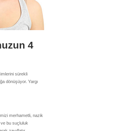
nuzun 4
imlerini sürekli
lığa dönüşüyor. Yargı
imizi merhametli, nazik
 ve bu suçluluk
ak zayıflatır.