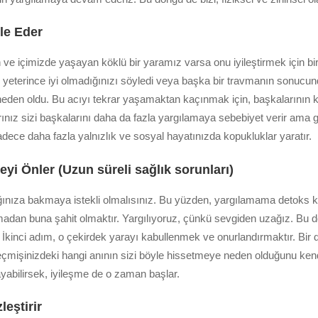
ole Eder
içimizde yaşayan köklü bir yaramız varsa onu iyileştirmek için bir ba
ze yeterince iyi olmadığınızı söyledi veya başka bir travmanın sonucu
eden oldu. Bu acıyı tekrar yaşamaktan kaçınmak için, başkalarının k
rınız sizi başkalarını daha da fazla yargılamaya sebebiyet verir ama 
ece daha fazla yalnızlık ve sosyal hayatınızda kopukluklar yaratır.
yi Önler (Uzun süreli sağlık sorunları)
ığınıza bakmaya istekli olmalısınız. Bu yüzden, yargılamama detoks ka
adan buna şahit olmaktır. Yargılıyoruz, çünkü sevgiden uzağız. Bu 
 İkinci adım, o çekirdek yarayı kabullenmek ve onurlandırmaktır. Bir
çmişinizdeki hangi anının sizi böyle hissetmeye neden olduğunu kend
abilirsek, iyileşme de o zaman başlar.
eştirir