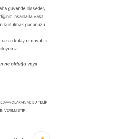
 daha güvende hisseder,
iğiniz insanlarla vakit
ından kurtulmak gücünüzü
bazen kolay olmayabilir
oluyoruz.
ın ne olduğu veya
BEDAVA OLARAK, VE BU TELİF
İN VERİLMİŞTİR.