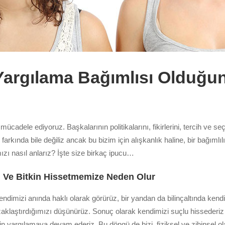
 Yargılama Bağımlısı Olduğu
mücadele ediyoruz. Başkalarının politikalarını, fikirlerini, tercih ve seç
 farkında bile değiliz ancak bu bizim için alışkanlık haline, bir bağımlı
ızı nasıl anlarız? İşte size birkaç ipucu…
 Ve Bitkin Hissetmemize Neden Olur
ndimizi anında haklı olarak görürüz, bir yandan da bilinçaltında kend
 uzaklaştırdığımızı düşünürüz. Sonuç olarak kendimizi suçlu hissederiz
yargılamaya devam ederiz. Bu döngü de bizi, fiziksel ve zihinsel olar