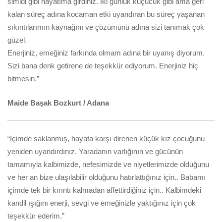
simidi gibi hayatıma girdiniz. İki günlük küçücük gibi ama geri
kalan süreç adına kocaman etki uyandıran bu süreç yaşanan
sıkıntılarımın kaynağını ve çözümünü adına sizi tanımak çok
güzel.
Enerjiniz, emeğiniz farkında olmam adına bir uyanış diyorum.
Sizi bana denk getirene de teşekkür ediyorum. Enerjiniz hiç
bitmesin.”
Maide Başak Bozkurt / Adana
“İçimde saklanmış, hayata karşı direnen küçük kız çocuğunu
yeniden uyandırdınız. Yaradanın varlığının ve gücünün
tamamıyla kalbimizde, nefesimizde ve niyetlerimizde olduğunu
ve her an bize ulaşılabilir olduğunu hatırlattığınız için.. Babamı
içimde tek bir kırıntı kalmadan affettirdiğiniz için.. Kalbimdeki
kandil ışığını enerji, sevgi ve emeğinizle yaktığınız için çok
teşekkür ederim.”