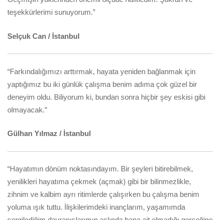
teşekkürlerimi sunuyorum.”
Selçuk Can / İstanbul
“Farkındalığımızı arttırmak, hayata yeniden bağlanmak için
yaptığımız bu iki günlük çalışma benim adıma çok güzel bir
deneyim oldu. Biliyorum ki, bundan sonra hiçbir şey eskisi gibi
olmayacak.”
Gülhan Yılmaz / İstanbul
“Hayatımın dönüm noktasındayım. Bir şeyleri bitirebilmek,
yenilikleri hayatıma çekmek (açmak) gibi bir bilinmezlikle,
zihnim ve kalbim ayrı ritimlerde çalışırken bu çalışma benim
yoluma ışık tuttu. İlişkilerimdeki inançlarım, yaşamımda
sergilediğim davranışlarımın aslında bana ait olmadığı gerçeğine