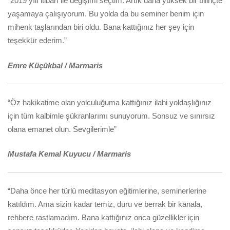
“2019 yılı itibarı ile değişimi seçtim. Artık daha yüksek bir bilinçte
yaşamaya çalışıyorum. Bu yolda da bu seminer benim için
mihenk taşlarından biri oldu. Bana kattığınız her şey için
teşekkür ederim.”
Emre Küçükbal / Marmaris
“Öz hakikatime olan yolculuğuma kattığınız ilahi yoldaşlığınız
için tüm kalbimle şükranlarımı sunuyorum. Sonsuz ve sınırsız
olana emanet olun. Sevgilerimle”
Mustafa Kemal Kuyucu / Marmaris
“Daha önce her türlü meditasyon eğitimlerine, seminerlerine
katıldım. Ama sizin kadar temiz, duru ve berrak bir kanala,
rehbere rastlamadım. Bana kattığınız onca güzellikler için