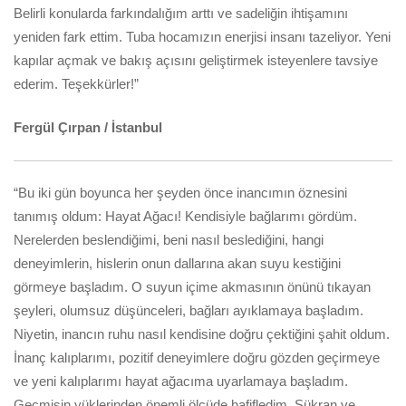
Belirli konularda farkındalığım arttı ve sadeliğin ihtişamını
yeniden fark ettim. Tuba hocamızın enerjisi insanı tazeliyor. Yeni
kapılar açmak ve bakış açısını geliştirmek isteyenlere tavsiye
ederim. Teşekkürler!”
Fergül Çırpan / İstanbul
“Bu iki gün boyunca her şeyden önce inancımın öznesini
tanımış oldum: Hayat Ağacı! Kendisiyle bağlarımı gördüm.
Nerelerden beslendiğimi, beni nasıl beslediğini, hangi
deneyimlerin, hislerin onun dallarına akan suyu kestiğini
görmeye başladım. O suyun içime akmasının önünü tıkayan
şeyleri, olumsuz düşünceleri, bağları ayıklamaya başladım.
Niyetin, inancın ruhu nasıl kendisine doğru çektiğini şahit oldum.
İnanç kalıplarımı, pozitif deneyimlere doğru gözden geçirmeye
ve yeni kalıplarımı hayat ağacıma uyarlamaya başladım.
Geçmişin yüklerinden önemli ölçüde hafifledim. Şükran ve