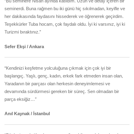
“Bu seminere Nisan ayında katıldım. Uzun ve detay içeren bir
seminerdi. Buna rağmen bu iki günü hiç sıkılmadan, keyifle ve
her dakikasında faydasını hissederek ve öğrenerek geçirdim.
Teşekkürler Tuba hocam, çok faydalı oldu. İyi ki varsınız, iyi ki
Turizmi bıraktınız.”
Sefer Ekşi / Ankara
“Kendinizi keşfetme yolculuğuna çıkmak için çok iyi bir
başlangıç. Yaşlı, genç, kadın, erkek fark etmeden insan olan,
Yaradanın bir parçası olan herkesin deneyimlemesi ve
devamında sürdürmesi gereken bir süreç. Sen olmadan bir
parça eksiğiz…”
Anıl Kaynak / İstanbul