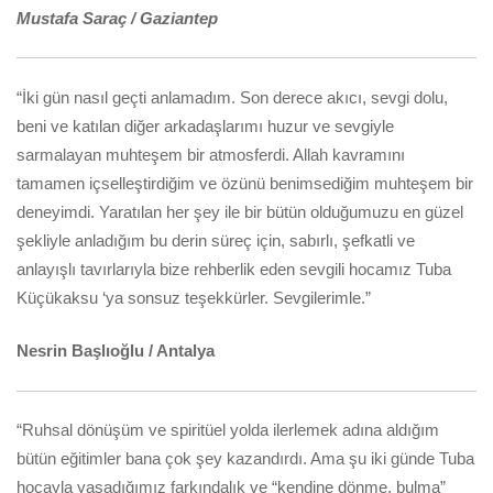
Mustafa Saraç / Gaziantep
“İki gün nasıl geçti anlamadım. Son derece akıcı, sevgi dolu,
beni ve katılan diğer arkadaşlarımı huzur ve sevgiyle
sarmalayan muhteşem bir atmosferdi. Allah kavramını
tamamen içselleştirdiğim ve özünü benimsediğim muhteşem bir
deneyimdi. Yaratılan her şey ile bir bütün olduğumuzu en güzel
şekliyle anladığım bu derin süreç için, sabırlı, şefkatli ve
anlayışlı tavırlarıyla bize rehberlik eden sevgili hocamız Tuba
Küçükaksu ‘ya sonsuz teşekkürler. Sevgilerimle.”
Nesrin Başlıoğlu / Antalya
“Ruhsal dönüşüm ve spiritüel yolda ilerlemek adına aldığım
bütün eğitimler bana çok şey kazandırdı. Ama şu iki günde Tuba
hocayla yaşadığımız farkındalık ve “kendine dönme, bulma”