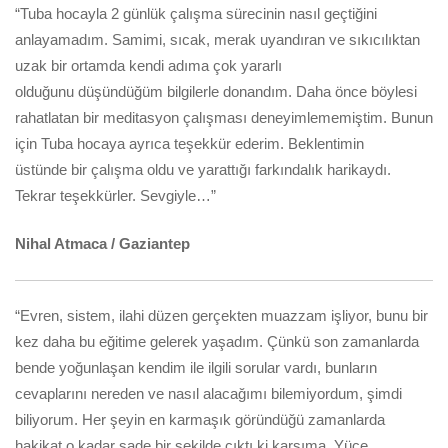
“Tuba hocayla 2 günlük çalışma sürecinin nasıl geçtiğini
anlayamadım. Samimi, sıcak, merak uyandıran ve sıkıcılıktan
uzak bir ortamda kendi adıma çok yararlı
olduğunu düşündüğüm bilgilerle donandım. Daha önce böylesi
rahatlatan bir meditasyon çalışması deneyimlememiştim. Bunun
için Tuba hocaya ayrıca teşekkür ederim. Beklentimin
üstünde bir çalışma oldu ve yarattığı farkındalık harikaydı.
Tekrar teşekkürler. Sevgiyle…”
Nihal Atmaca / Gaziantep
“Evren, sistem, ilahi düzen gerçekten muazzam işliyor, bunu bir
kez daha bu eğitime gelerek yaşadım. Çünkü son zamanlarda
bende yoğunlaşan kendim ile ilgili sorular vardı, bunların
cevaplarını nereden ve nasıl alacağımı bilemiyordum, şimdi
biliyorum. Her şeyin en karmaşık göründüğü zamanlarda
hakikat o kadar sade bir şekilde çıktı ki karşıma, Yüce