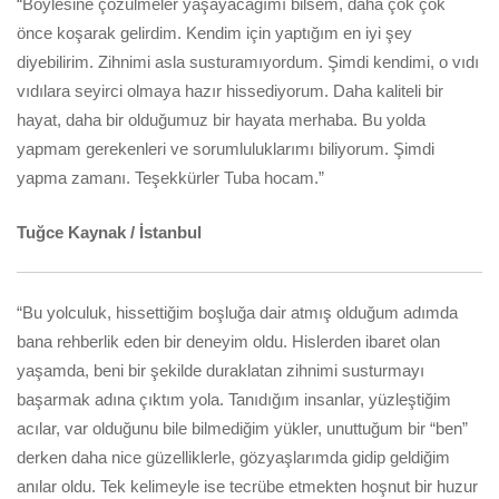
“Böylesine çözülmeler yaşayacağımı bilsem, daha çok çok
önce koşarak gelirdim. Kendim için yaptığım en iyi şey
diyebilirim. Zihnimi asla susturamıyordum. Şimdi kendimi, o vıdı
vıdılara seyirci olmaya hazır hissediyorum. Daha kaliteli bir
hayat, daha bir olduğumuz bir hayata merhaba. Bu yolda
yapmam gerekenleri ve sorumluluklarımı biliyorum. Şimdi
yapma zamanı. Teşekkürler Tuba hocam.”
Tuğce Kaynak / İstanbul
“Bu yolculuk, hissettiğim boşluğa dair atmış olduğum adımda
bana rehberlik eden bir deneyim oldu. Hislerden ibaret olan
yaşamda, beni bir şekilde duraklatan zihnimi susturmayı
başarmak adına çıktım yola. Tanıdığım insanlar, yüzleştiğim
acılar, var olduğunu bile bilmediğim yükler, unuttuğum bir “ben”
derken daha nice güzelliklerle, gözyaşlarımda gidip geldiğim
anılar oldu. Tek kelimeyle ise tecrübe etmekten hoşnut bir huzur