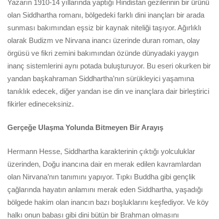
Yazarın 1910-14 yıllarında yaptığı Hindistan gezilerinin bir ürünü
olan Siddhartha romanı, bölgedeki farklı dini inançları bir arada
sunması bakımından eşsiz bir kaynak niteliği taşıyor. Ağırlıklı
olarak Budizm ve Nirvana inancı üzerinde duran roman, olay
örgüsü ve fikri zemini bakımından özünde dünyadaki yaygın
inanç sistemlerini aynı potada buluşturuyor. Bu eseri okurken bir
yandan başkahraman Siddhartha’nın sürükleyici yaşamına
tanıklık edecek, diğer yandan ise din ve inançlara dair birleştirici
fikirler edineceksiniz.
Gerçeğe Ulaşma Yolunda Bitmeyen Bir Arayış
Hermann Hesse, Siddhartha karakterinin çıktığı yolculuklar
üzerinden, Doğu inancına dair en merak edilen kavramlardan
olan Nirvana’nın tanımını yapıyor. Tıpkı Buddha gibi gençlik
çağlarında hayatın anlamını merak eden Siddhartha, yaşadığı
bölgede hakim olan inancın bazı boşluklarını keşfediyor. Ve köy
halkı onun babası gibi dini bütün bir Brahman olmasını