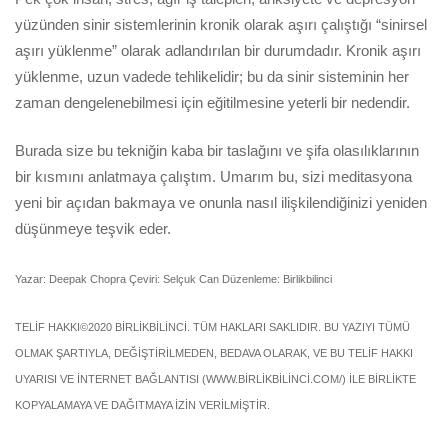
yüzünden sinir sistemlerinin kronik olarak aşırı çalıştığı “sinirsel
aşırı yüklenme” olarak adlandırılan bir durumdadır. Kronik aşırı
yüklenme, uzun vadede tehlikelidir; bu da sinir sisteminin her
zaman dengelenebilmesi için eğitilmesine yeterli bir nedendir.
Burada size bu tekniğin kaba bir taslağını ve şifa olasılıklarının
bir kısmını anlatmaya çalıştım. Umarım bu, sizi meditasyona
yeni bir açıdan bakmaya ve onunla nasıl ilişkilendiğinizi yeniden
düşünmeye teşvik eder.
Yazar: Deepak Chopra Çeviri: Selçuk Can Düzenleme: Birlikbilinci
TELİF HAKKI©2020 BİRLİKBİLİNCİ. TÜM HAKLARI SAKLIDIR. BU YAZIYI TÜMÜ
OLMAK ŞARTIYLA, DEĞİŞTİRİLMEDEN, BEDAVA OLARAK, VE BU TELİF HAKKI
UYARISI VE İNTERNET BAĞLANTISI (WWW.BİRLİKBİLİNCİ.COM/) İLE BİRLİKTE
KOPYALAMAYA VE DAĞITMAYA İZİN VERİLMİŞTİR.