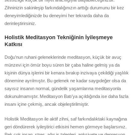
Zihninizin sakinleşip farkındalığınızın arttığı durumunu bir kez
deneyimlediğinizde bu deneyimi her tekrarda daha da
derinleştirirsiniz.
Holistik Meditasyon Tekniğinin İyileşmeye
Katkısı
Doğu’nun ruhani geleneklerinde meditasyon, küçük bir avuç
münzevi için ömür boyu süren bir çaba haline gelmiş ya da
kişinin dünya işlerini bir kenara bırakıp inzivaya çekildiği yaşlılık
dönemine ayrılmıştır. Bu gelenek ne kadar saygıdeğer olsa da
sayısız insanın normal, gündelik yaşamlarına meditasyonla
dokunulmamıştır. Meditasyon Batı’ya açıldığında ise daha fazla
insanı içine çekmiş, ancak objeleştirilmiştir.
Holistik Meditasyon ile aktif zihni, saf farkındalıktaki kaynağına
geri döndürerek iyileştirici etkisini hemen görmeye başlarsınız.
Pek çok insan, stres, ağır iş talepleri, anksiyete ve depresyon