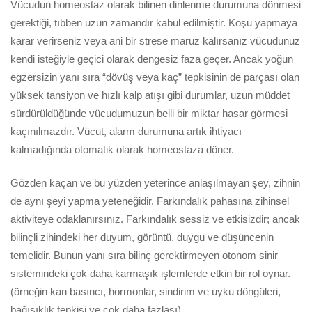
Vücudun homeostaz olarak bilinen dinlenme durumuna dönmesi
gerektiği, tıbben uzun zamandır kabul edilmiştir. Koşu yapmaya
karar verirseniz veya ani bir strese maruz kalırsanız vücudunuz
kendi isteğiyle geçici olarak dengesiz faza geçer. Ancak yoğun
egzersizin yanı sıra “dövüş veya kaç” tepkisinin de parçası olan
yüksek tansiyon ve hızlı kalp atışı gibi durumlar, uzun müddet
sürdürüldüğünde vücudumuzun belli bir miktar hasar görmesi
kaçınılmazdır. Vücut, alarm durumuna artık ihtiyacı
kalmadığında otomatik olarak homeostaza döner.
Gözden kaçan ve bu yüzden yeterince anlaşılmayan şey, zihnin
de aynı şeyi yapma yeteneğidir. Farkındalık pahasına zihinsel
aktiviteye odaklanırsınız. Farkındalık sessiz ve etkisizdir; ancak
bilinçli zihindeki her duyum, görüntü, duygu ve düşüncenin
temelidir. Bunun yanı sıra bilinç gerektirmeyen otonom sinir
sistemindeki çok daha karmaşık işlemlerde etkin bir rol oynar.
(örneğin kan basıncı, hormonlar, sindirim ve uyku döngüleri,
bağışıklık tepkisi ve çok daha fazlası).