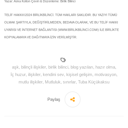
Yazar: Aska Kolton Çeviri & Düzenleme: Birlik Bilinci
TELİF HAKKI©2024 BİRLİKBİLİNCİ. TÜM HAKLARI SAKLIDIR. BU YAZIYI TÜMÜ
OLMAK ŞARTIYLA, DEĞİŞTİRİLMEDEN, BEDAVA OLARAK, VE BU TELİF HAKKI
UYARISI VE İNTERNET BAĞLANTISI (WWW.BİRLİKBİLİNCİ.COM/) İLE BİRLİKTE
KOPYALAMAYA VE DAĞITMAYA İZİN VERİLMİŞTİR.
aşk
,
bilinçli ilişkiler
,
birlik bilinci
,
blog yazıları
,
hazır olma
,
İç huzur
,
ilişkiler
,
kendini sev
,
kişisel gelişim
,
motivasyon
,
mutlu ilişkiler
,
Mutluluk
,
sınırlar
,
Tuba Küçükaksu
Paylaş