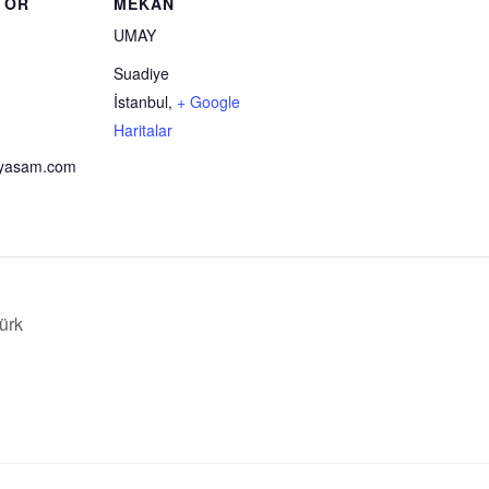
TÖR
MEKAN
UMAY
Suadiye
İstanbul
,
+ Google
Haritalar
ayasam.com
ürk