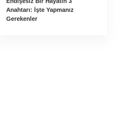
Endişesiz Bir Hayatın 3
Anahtarı: İşte Yapmanız
Gerekenler