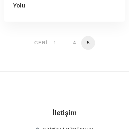
Yolu
GERI
1
…
4
5
İletişim