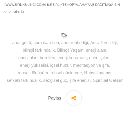
(WWW.BİRLİKBİLİNCİ.COM/) İLE BİRLİKTE KOPYALAMAYA VE DAĞITMAYA İZİN
VERİLMİŞTİR
aura gücü
,
aura işaretleri
,
aura rehberliği
,
Aura Temizliği
,
bilinçli farkındalık
,
Bilinçli Yaşam
,
enerji alanı
,
enerji alanı belirtileri
,
enerji koruması
,
enerji şifası
,
enerji yükselişi
,
içsel huzur
,
meditasyon ve şifa
,
ruhsal dönüşüm
,
ruhsal güçlenme
,
Ruhsal uyanış
,
şefkatli farkındalık
,
sezgisel güç
,
şifa enerjisi
,
Spiritüel Gelişim
Paylaş