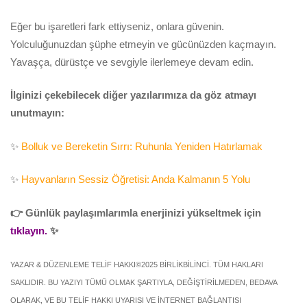
Eğer bu işaretleri fark ettiyseniz, onlara güvenin.
Yolculuğunuzdan şüphe etmeyin ve gücünüzden kaçmayın.
Yavaşça, dürüstçe ve sevgiyle ilerlemeye devam edin.
İlginizi çekebilecek diğer yazılarımıza da göz atmayı
unutmayın:
✨
Bolluk ve Bereketin Sırrı: Ruhunla Yeniden Hatırlamak
✨
Hayvanların Sessiz Öğretisi: Anda Kalmanın 5 Yolu
👉 Günlük paylaşımlarımla enerjinizi yükseltmek için
tıklayın.
✨
YAZAR & DÜZENLEME TELİF HAKKI©2025 BİRLİKBİLİNCİ. TÜM HAKLARI
SAKLIDIR. BU YAZIYI TÜMÜ OLMAK ŞARTIYLA, DEĞİŞTİRİLMEDEN, BEDAVA
OLARAK, VE BU TELİF HAKKI UYARISI VE İNTERNET BAĞLANTISI